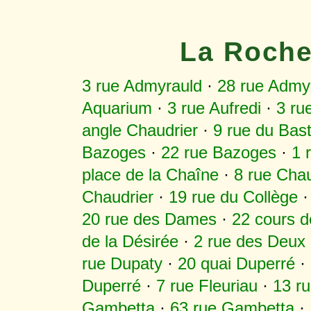
La Roche
3 rue Admyrauld
·
28 rue Admy
Aquarium
·
3 rue Aufredi
·
3 ru
angle Chaudrier
·
9 rue du Bast
Bazoges
·
22 rue Bazoges
·
1 
place de la Chaîne
·
8 rue Chau
Chaudrier
·
19 rue du Collège
20 rue des Dames
·
22 cours 
de la Désirée
·
2 rue des Deux
rue Dupaty
·
20 quai Duperré
·
Duperré
·
7 rue Fleuriau
·
13 r
Gambetta
·
63 rue Gambetta
·