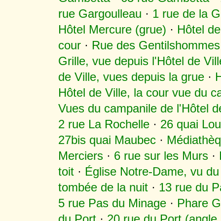
rue Gargoulleau
·
1 rue de la 
Hôtel Mercure (grue)
·
Hôtel de 
cour
·
Rue des Gentilshommes, v
Grille, vue depuis l'Hôtel de Vill
de Ville, vues depuis la grue
·
H
Hôtel de Ville, la cour vue du c
Vues du campanile de l'Hôtel de
2 rue La Rochelle
·
26 quai Lo
27bis quai Maubec
·
Médiathè
Merciers
·
6 rue sur les Murs
·
toit
·
Église Notre-Dame, vu du 
tombée de la nuit
·
13 rue du P
5 rue Pas du Minage
·
Phare G
du Port
·
20 rue du Port (angle