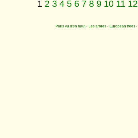
1
2
3
4
5
6
7
8
9
10
11
12
Paris vu d'en haut
·
Les arbres
·
European trees