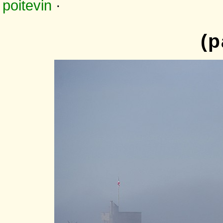
poitevin
·
(p